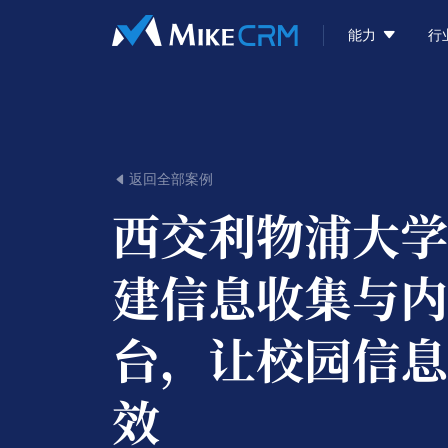

能力
行
返回全部案例

西交利物浦大学
建信息收集与内
台，让校园信息
效