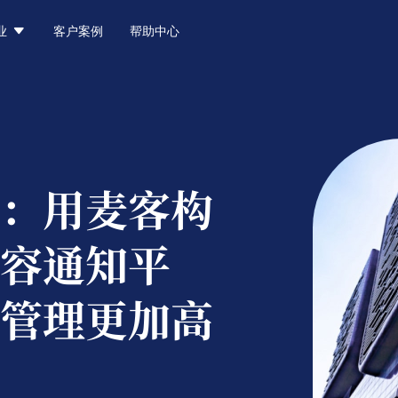

业
客户案例
帮助中心
：
用麦客构
容通知平
管理更加高