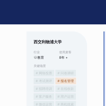
西交利物浦大学
行业
使用麦客
教育
8
年 +
关键场景
# 网络投票
# 问卷调研
# 考试测评
# 报名管理
# 招聘培训
# 在线收款
# 客户服务
# 用户运营
# 微信运营
# 商机线索